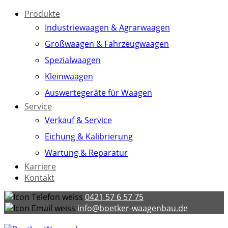
Produkte
Industriewaagen & Agrarwaagen
Großwaagen & Fahrzeugwaagen
Spezialwaagen
Kleinwaagen
Auswertegeräte für Waagen
Service
Verkauf & Service
Eichung & Kalibrierung
Wartung & Reparatur
Karriere
Kontakt
0421 57 6 57 75
info@boetker-waagenbau.de