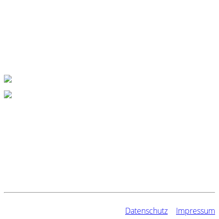
Meenheit 53
28816 Stuhr
KONTAKT
Telefon: 0421 57 6 57 75
info@boetker-waagenbau.de
LINKS
Karriere
Über uns
Kontakt
Datenschutz
|
Impressum