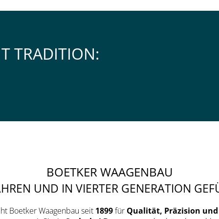
T TRADITION:
BOETKER WAAGENBAU
AHREN UND IN VIERTER GENERATION GEF
teht Boetker Waagenbau seit
1899
für
Qualität, Präzision und