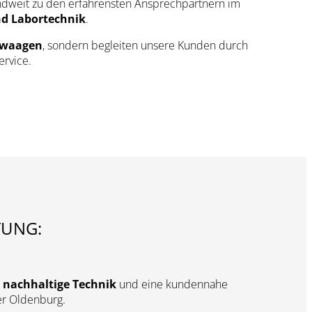
ndweit zu den erfahrensten Ansprechpartnern im
nd Labortechnik
.
nwaagen
, sondern begleiten unsere Kunden durch
ervice.
TUNG:
,
nachhaltige Technik
und eine kundennahe
er Oldenburg.