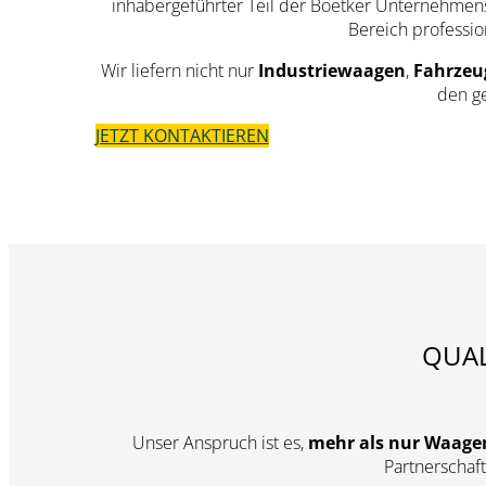
inhabergeführter Teil der Boetker Unternehmens
Bereich professio
Wir liefern nicht nur
Industriewaagen
,
Fahrze
den ge
JETZT KONTAKTIEREN
QUAL
Unser Anspruch ist es,
mehr als nur Waagen
Partnerschaf