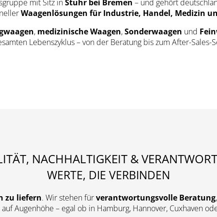
gruppe mit Sitz in
Stuhr bei Bremen
– und gehört deutschla
neller
Waagenlösungen für Industrie, Handel, Medizin u
ugwaagen
,
medizinische Waagen
,
Sonderwaagen
und
Fei
samten Lebenszyklus – von der Beratung bis zum After-Sales-S
ITÄT, NACHHALTIGKEIT & VERANTWOR
WERTE, DIE VERBINDEN
 zu liefern
. Wir stehen für
verantwortungsvolle Beratung
t auf Augenhöhe – egal ob in Hamburg, Hannover, Cuxhaven od